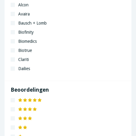
Alcon
Avaira
Bausch + Lomb
Biofinity
Biomedics
Biotrue
Clariti
Dailies
Freshlook
Miru
Beoordelingen
MyDay
Precision
Proclear
PureVision
Soflens