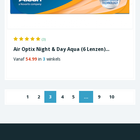
(3)
Air Optix Night & Day Aqua (6 Lenzen)...
Vanaf
54.99
in
3
winkels
1
2
3
4
5
…
9
10