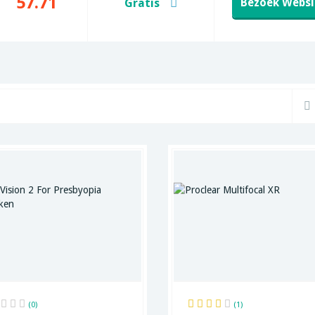
57.71
Bezoek Websi
Gratis
(0)
(1)