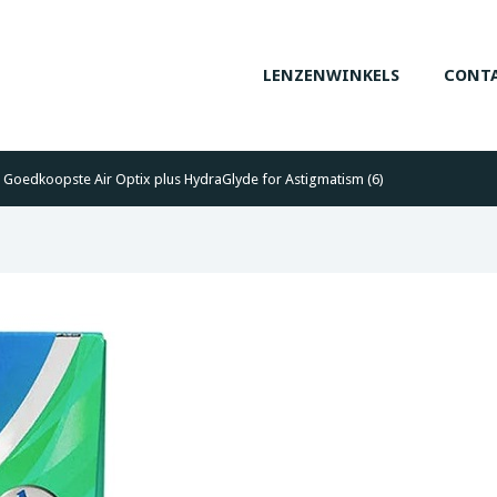
LENZENWINKELS
CONTA
Goedkoopste Air Optix plus HydraGlyde for Astigmatism (6)