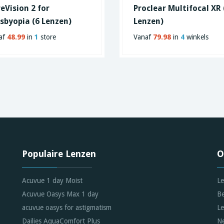
eVision 2 for
Proclear Multifocal XR 
sbyopia (6 Lenzen)
Lenzen)
af
48.99
in
1
store
Vanaf
79.98
in
4
winkels
Populaire Lenzen
O
Acuvue 1 day Moist
Le
Acuvue Oasys Max 1 day
Be
acuvue oasys for astigmatism
Le
Dailies AquaComfort Plus
Ne