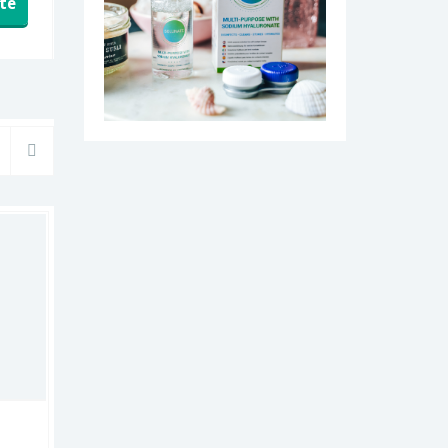
te
(1)