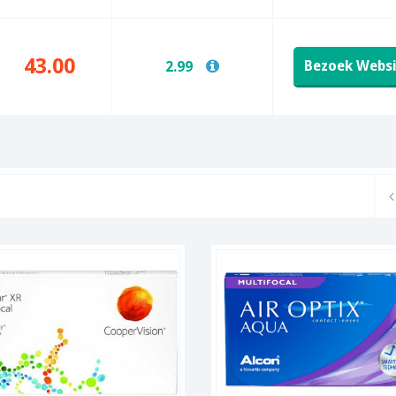
43.00
Bezoek Webs
2.99