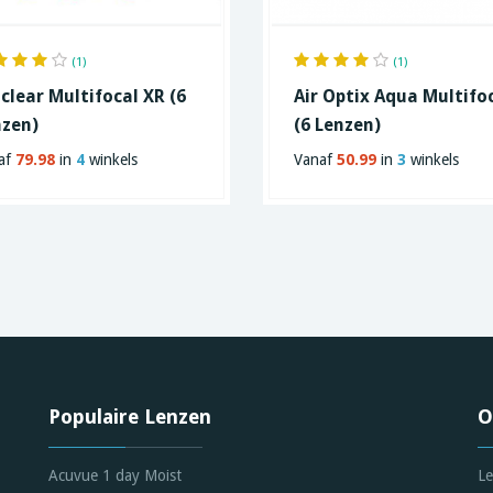
(1)
(1)
clear Multifocal XR (6
Air Optix Aqua Multifo
nzen)
(6 Lenzen)
af
79.98
in
4
winkels
Vanaf
50.99
in
3
winkels
Populaire Lenzen
O
Acuvue 1 day Moist
Le