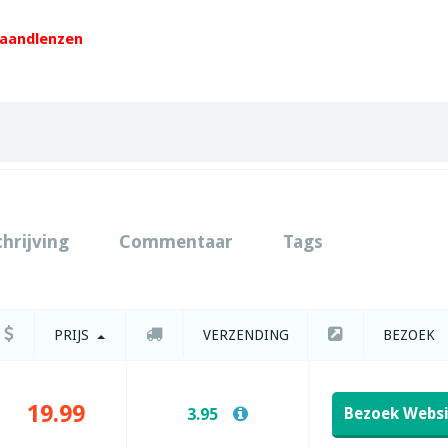
maandlenzen
chrijving
Commentaar
Tags
PRIJS
VERZENDING
BEZOEK
19.99
Bezoek Webs
3.95