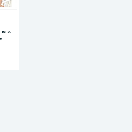
phone,
te