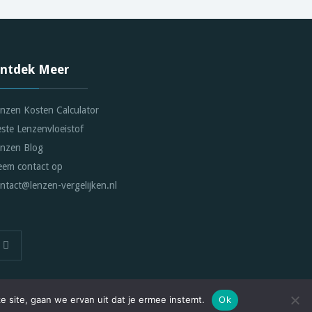
ntdek Meer
nzen Kosten Calculator
ste Lenzenvloeistof
nzen Blog
em contact op
ntact@lenzen-vergelijken.nl
e site, gaan we ervan uit dat je ermee instemt.
Ok