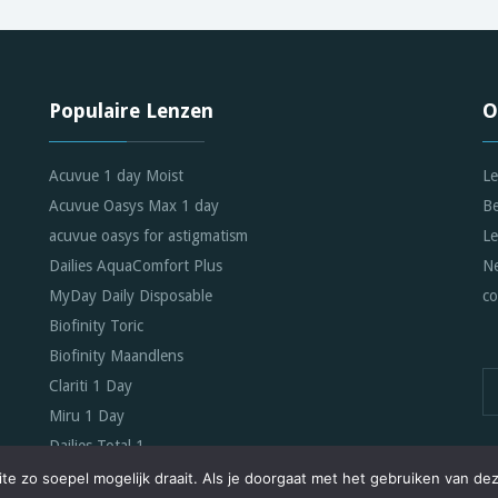
Populaire Lenzen
O
Acuvue 1 day Moist
Le
Acuvue Oasys Max 1 day
Be
acuvue oasys for astigmatism
Le
Dailies AquaComfort Plus
Ne
MyDay Daily Disposable
co
Biofinity Toric
Biofinity Maandlens
Clariti 1 Day
Miru 1 Day
Dailies Total 1
e zo soepel mogelijk draait. Als je doorgaat met het gebruiken van dez