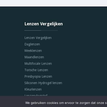
Lenzen Vergelijken
Lenzen Vergelijken
Daglenzen
Weeklenzen
Maandlenzen
Multifocale Lenzen
Torische Lenzen
Presbyopia Lenzen
Siliconen Hydrogel lenzen
Kleurlenzen
Lenzenvloeistof
We gebruiken cookies om ervoor te zorgen dat onze sit