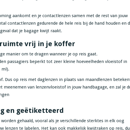
temming aankomt en je contactlenzen samen met de rest van jouw
al contactlenzen gedurende de hele reis bij de hand houden en d
 geval dat je bagage kwijt raakt.
uimte vrij in je koffer
ige manier om te dragen wanneer je op reis gaat.
en passagiers beperkt tot zeer kleine hoeveelheden vloeistof in
 ml).
tof. Dus op reis met daglenzen in plaats van maandlenzen beteken
et meenemen van lenzenvloeistof in jouw handbagage, en zal je d
ingen
eg en geëtiketteerd
rden gehaald, vooral als je ​​verschillende sterktes in elk oog
w lenzen te labelen. Het kan ook makkelijk kwijtraken op reis, du