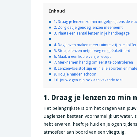
Inhoud
1. Draag je lenzen zo min mogelijk tijdens de vlu
2. Zorg dat je genoeg lenzen meeneemt
3. Plaats een aantal lenzen in je handbagage
4. Daglenzen maken meer ruimte vrij in je koffer
5. Stop je lenzen netjes weg en geëtiketteerd
6. Maak u een kopie van je recept
7. Merknamen handig om eerst te controleren
8. Lenzenvloeistof zijn er in alle soorten en mat
9. Hou je handen schoon
10. Jouw ogen zijn ook aan vakantie toe!
1. Draag je lenzen zo min 
Het belangrijkste is om het dragen van jouw 
Daglenzen bestaan voornamelijk uit water, 
hebt ervaren, heeft je huid en je ogen tijden
atmosfeer aan boord van een vliegtuig.