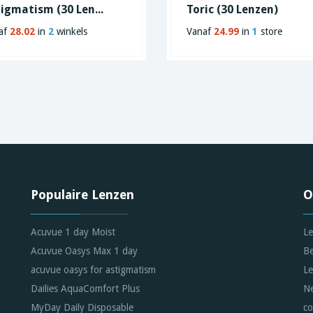
igmatism (30 Len...
Toric (30 Lenzen)
af
28.02
in
2
winkels
Vanaf
24.99
in
1
store
Populaire Lenzen
O
Acuvue 1 day Moist
Le
Acuvue Oasys Max 1 day
Be
acuvue oasys for astigmatism
Le
Dailies AquaComfort Plus
Ne
MyDay Daily Disposable
co