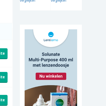
ite
ite
ite