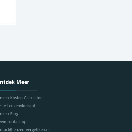
(6 Lenzen)
Astig
Vanaf
69.72
in
3
winkels
Vanaf
ntdek Meer
nzen Kosten Calculator
ste Lenzenvloeistof
nzen Blog
em contact op
ntact@lenzen-vergelijken.nl