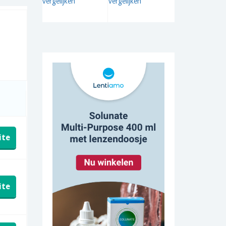
ite
ite