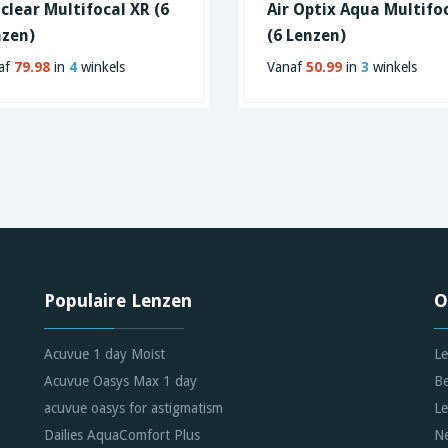
clear Multifocal XR (6
Air Optix Aqua Multifo
nzen)
(6 Lenzen)
af
79.98
in
4
winkels
Vanaf
50.99
in
3
winkels
Populaire Lenzen
O
Acuvue 1 day Moist
Le
Acuvue Oasys Max 1 day
Be
acuvue oasys for astigmatism
Le
Dailies AquaComfort Plus
Ne