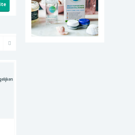
ite
(0)