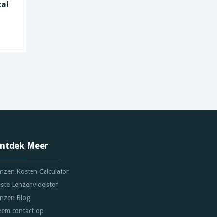
cal
Total30 for Astigmatism
Acuvu
(6 Lenzen)
Vanaf
Vanaf
69.72
in
3
winkels
ntdek Meer
nzen Kosten Calculator
ste Lenzenvloeistof
nzen Blog
em contact op