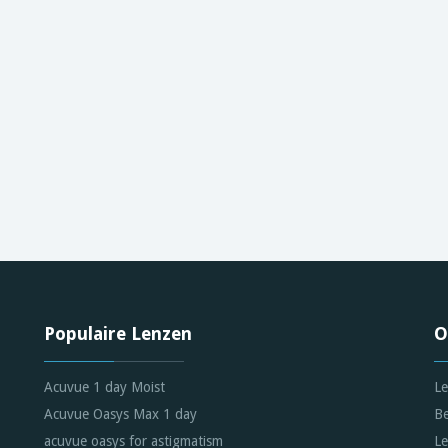
Populaire Lenzen
O
Acuvue 1 day Moist
Le
Acuvue Oasys Max 1 day
Be
acuvue oasys for astigmatism
Le