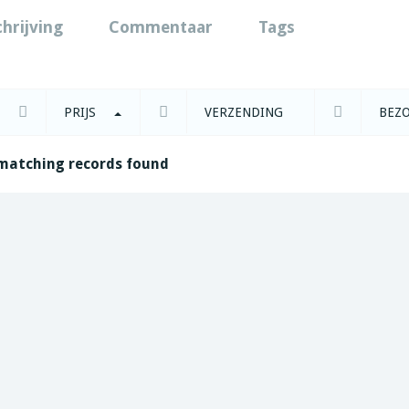
chrijving
Commentaar
Tags
PRIJS
VERZENDING
BEZ
matching records found